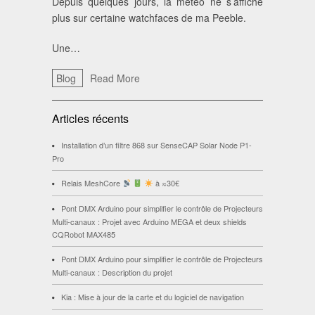
Depuis quelques jours, la météo ne s’affiche
plus sur certaine watchfaces de ma Peeble.
Une…
Blog
Read More
Articles récents
Installation d’un filtre 868 sur SenseCAP Solar Node P1-
Pro
Relais MeshCore
à ≈30€
Pont DMX Arduino pour simplifier le contrôle de Projecteurs
Multi-canaux : Projet avec Arduino MEGA et deux shields
CQRobot MAX485
Pont DMX Arduino pour simplifier le contrôle de Projecteurs
Multi-canaux : Description du projet
Kia : Mise à jour de la carte et du logiciel de navigation