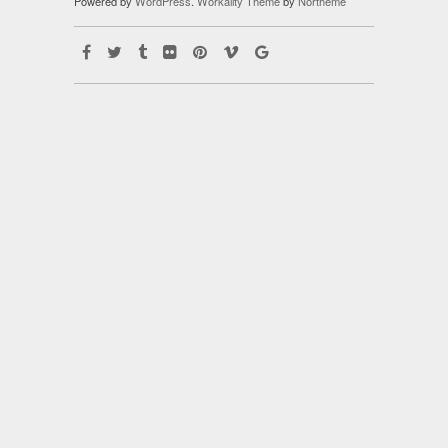
Powered by
WordPress
.
Workality Theme
by
Northeme